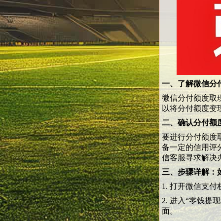
一、了解微信分
微信分付额度取
以将分付额度变
二、确认分付额
要进行分付额度
备一定的信用评
信客服寻求解决
三、步骤详解：
1. 打开微信支
2. 进入“零钱
面。