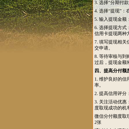
3. 选择“分期
4. 选择“提现
5. 输入提现
6. 选择提现
信用卡提现两种
7. 填写提现
交申请。
8. 等待审核与
过后，提现金额
四、提高分付额
1. 维护良好
率。
2. 提高信用
3. 关注活动
度取现成功的机
微信分付额度取现
2张